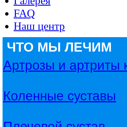
Галерея
FAQ
Наш центр
ЧТО МЫ ЛЕЧИМ
Артрозы и артриты 
Коленные суставы
Плечевой сустав