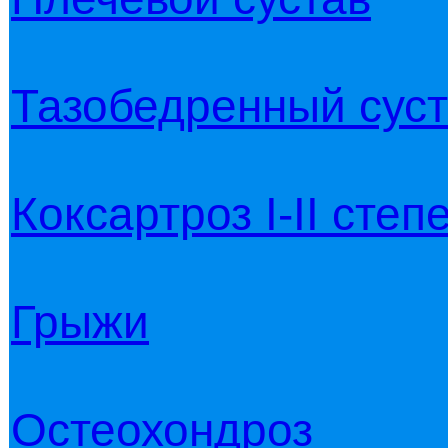
Тазобедренный сус
Коксартроз I-II степ
Грыжи
Остеохондроз