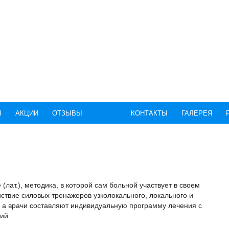
Ы
АКЦИИ
ОТЗЫВЫ
О НАС
КОНТАКТЫ
ГАЛЕРЕЯ
 (лат.), методика, в которой сам больной участвует в своем
ствие силовых тренажеров узколокального, локального и
 а врачи составляют индивидуальную программу лечения с
ий.