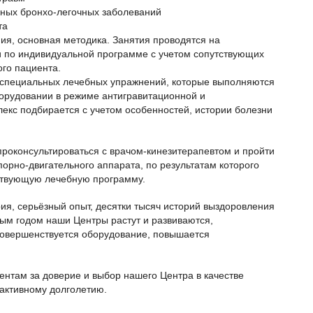
ных бронхо-легочных заболеваний
та
ия, основная методика. Занятия проводятся на
 по индивидуальной программе с учетом сопутствующих
ого пациента.
 специальных лечебных упражнений, которые выполняются
борудовании в режиме антигравитационной и
екс подбирается с учетом особенностей, истории болезни
проконсультироваться с врачом-кинезитерапевтом и пройти
орно-двигательного аппарата, по результатам которого
ствующую лечебную программу.
ия, серьёзный опыт, десятки тысяч историй выздоровления
дым годом наши Центры растут и развиваются,
совершенствуется оборудование, повышается
там за доверие и выбор нашего Центра в качестве
 активному долголетию.