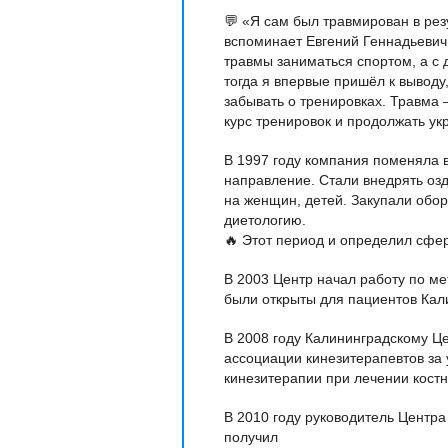
💬 «Я сам был травмирован в рез
вспоминает Евгений Геннадьевич
травмы заниматься спортом, а с 
тогда я впервые пришёл к выводу,
забывать о тренировках. Травма 
курс тренировок и продолжать у
В 1997 году компания поменяла 
направление. Стали внедрять оз
на женщин, детей. Закупали обо
диетологию.
🔥 Этот период и определил сфе
В 2003 Центр начал работу по м
были открыты для пациентов Кали
В 2008 году Калининградскому Ц
ассоциации кинезитерапевтов за
кинезитерапии при лечении кост
В 2010 году руководитель Центра
получил