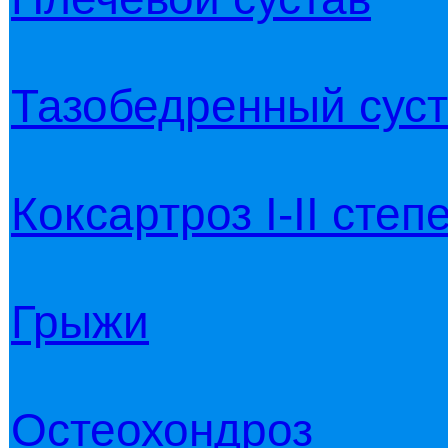
Тазобедренный сус
Коксартроз I-II степ
Грыжи
Остеохондроз