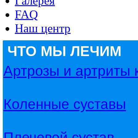
Галерея
FAQ
Наш центр
ЧТО МЫ ЛЕЧИМ
Артрозы и артриты 
Коленные суставы
Плечевой сустав