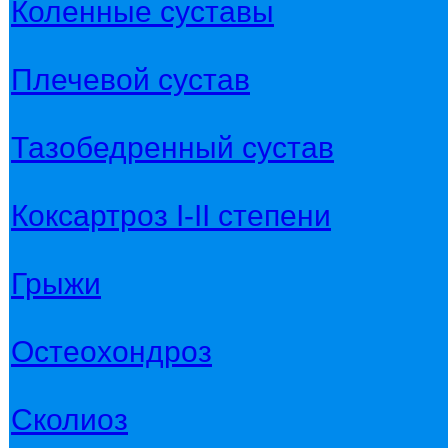
Коленные суставы
Плечевой сустав
Тазобедренный сустав
Коксартроз I-II степени
Грыжи
Остеохондроз
Сколиоз