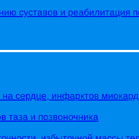
нию суставов и реабилитация 
на сердце, инфарктов миокарда
в таза и позвоночника
очности, избыточной массы те