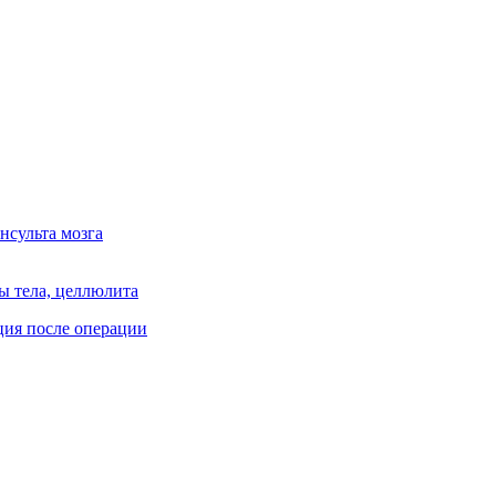
нсульта мозга
ы тела, целлюлита
ция после операции