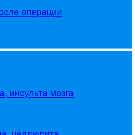
после операции
, инсульта мозга
ла, целлюлита