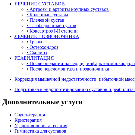
ЛЕЧЕНИЕ СУСТАВОВ
• Артрозы и артриты крупных суставов
• Коленные суставы
• Плечевой сустав
• Тазобедренный сустав
• Коксартроз I-II степени
ЛЕЧЕНИЕ ПОЗВОНОЧНИКА
• Грыжи
• Остеохондроз
• Сколиоз
РЕАБИЛИТАЦИЯ
• После операций на сердце, инфарктов миокарда, и
• После переломов таза и позвоночника
Коррекция мышечной недостаточности, избыточной масс
Подготовка к эндопротезированию суставов и реабилита
Дополнительные услуги
Сауно-терапия
Криотерапия
Ударно-волновая терапия
Гимнастика для суставов