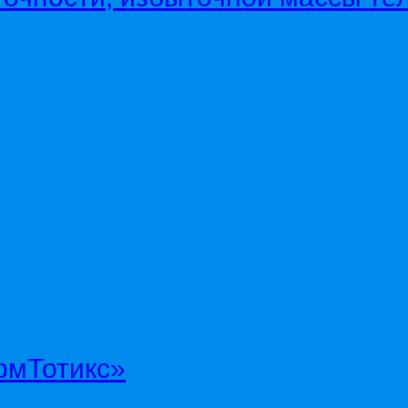
рмТотикс»