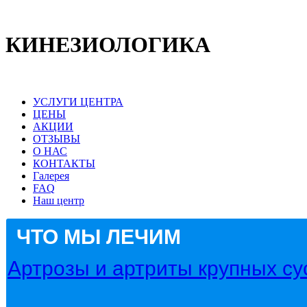
КИНЕЗИОЛОГИКА
УСЛУГИ ЦЕНТРА
ЦЕНЫ
АКЦИИ
ОТЗЫВЫ
О НАС
КОНТАКТЫ
Галерея
FAQ
Наш центр
ЧТО МЫ ЛЕЧИМ
Артрозы и артриты крупных су